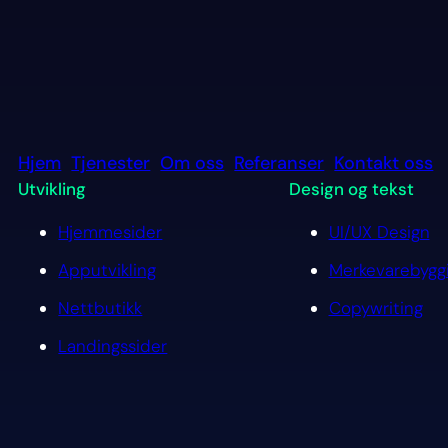
Hjem
Tjenester
Om oss
Referanser
Kontakt oss
Utvikling
Design og tekst
Hjemmesider
UI/UX Design
Apputvikling
Merkevarebygg
Nettbutikk
Copywriting
Landingssider