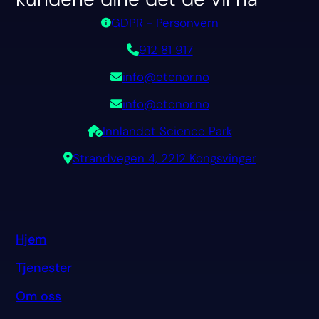
GDPR - Personvern
912 81 917
info@etcnor.no
info@etcnor.no
Innlandet Science Park
Strandvegen 4, 2212 Kongsvinger
Hjem
Tjenester
Om oss